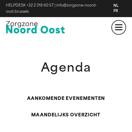
HELPDESK +32 2 318 60 57
|
info@zorgzone-noord-
NL
FR
oost.brussels
Agenda
AANKOMENDE EVENEMENTEN
MAANDELIJKS OVERZICHT