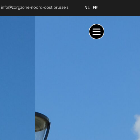
info@zorgzone-noord-oost.brussels
NL
FR