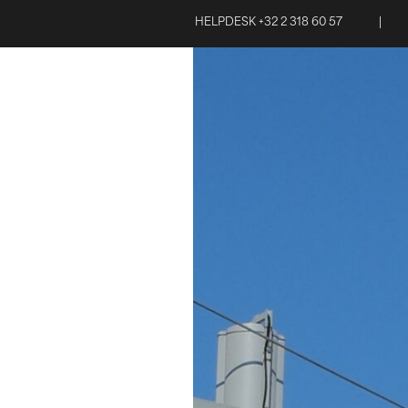
HELPDESK +32 2 318 60 57
|