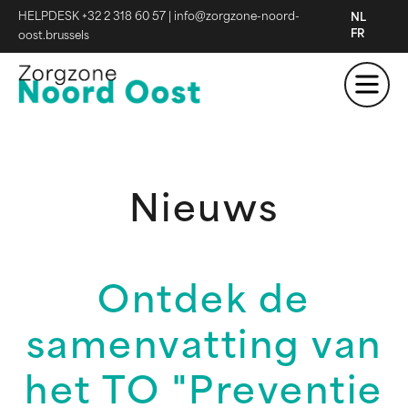
HELPDESK +32 2 318 60 57
|
info@zorgzone-noord-
NL
FR
oost.brussels
Nieuws
Ontdek de
samenvatting van
het TO "Preventie