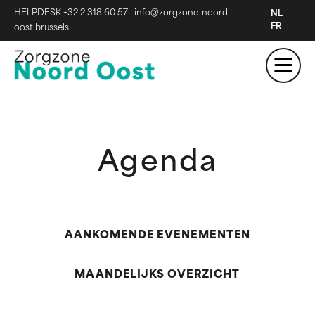
HELPDESK +32 2 318 60 57
|
info@zorgzone-noord-
NL
FR
oost.brussels
Agenda
AANKOMENDE EVENEMENTEN
MAANDELIJKS OVERZICHT