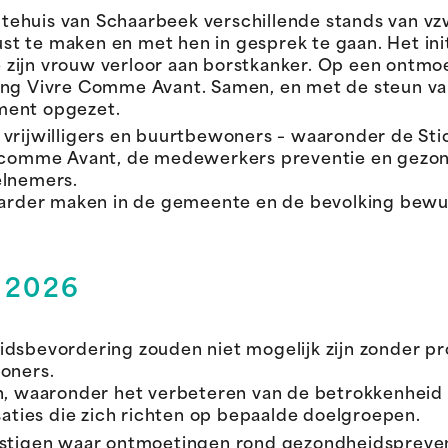
huis van Schaarbeek verschillende stands van vzw’s
t te maken en met hen in gesprek te gaan. Het ini
 zijn vrouw verloor aan borstkanker. Op een ontm
ing Vivre Comme Avant. Samen, en met de steun va
ment opgezet.
vrijwilligers en buurtbewoners – waaronder de Stic
re comme Avant, de medewerkers preventie en gezo
elnemers.
tbaarder maken in de gemeente en de bevolking bew
r 2026
dsbevordering zouden niet mogelijk zijn zonder prof
woners.
en, waaronder het verbeteren van de betrokkenhei
ties die zich richten op bepaalde doelgroepen.
estigen waar ontmoetingen rond gezondheidsprevent