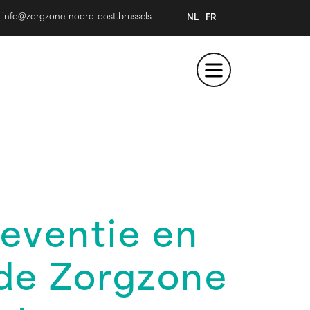
info@zorgzone-noord-oost.brussels
NL
FR
reventie en
 de Zorgzone