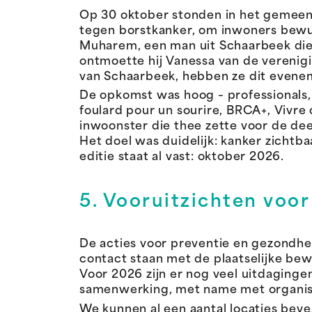
Op 30 oktober stonden in het gemeente
tegen borstkanker, om inwoners bewus
Muharem, een man uit Schaarbeek die
ontmoette hij Vanessa van de verenig
van Schaarbeek, hebben ze dit evene
De opkomst was hoog – professionals, 
foulard pour un sourire, BRCA+, Viv
inwoonster die thee zette voor de de
Het doel was duidelijk: kanker zich
editie staat al vast: oktober 2026.
5. Vooruitzichten voo
De acties voor preventie en gezondhei
contact staan met de plaatselijke be
Voor 2026 zijn er nog veel uitdaging
samenwerking, met name met organisa
We kunnen al een aantal locaties bev