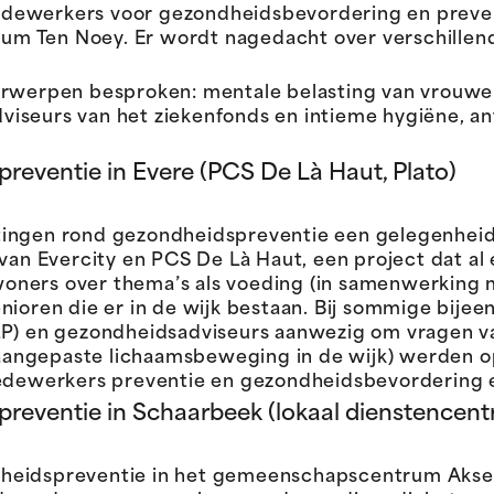
edewerkers voor gezondheidsbevordering en prev
um Ten Noey. Er wordt nagedacht over verschille
derwerpen besproken: mentale belasting van vrouwe
viseurs van het ziekenfonds en intieme hygiëne, 
eventie in Evere (PCS De Là Haut, Plato)
tingen rond gezondheidspreventie een gelegenhei
van Evercity en PCS De Là Haut, een project dat al e
oners over thema’s als voeding (in samenwerking 
nioren die er in de wijk bestaan. Bij sommige bij
ELP) en gezondheidsadviseurs aanwezig om vragen 
angepaste lichaamsbeweging in de wijk) werden o
ewerkers preventie en gezondheidsbevordering e
eventie in Schaarbeek (lokaal dienstencent
heidspreventie in het gemeenschapscentrum Aksent