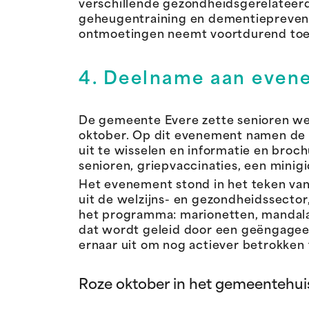
verschillende gezondheidsgerelateerd
geheugentraining en dementiepreventi
ontmoetingen neemt voortdurend toe
4. Deelname aan even
De gemeente Evere zette senioren weer
oktober. Op dit evenement namen de
uit te wisselen en informatie en broch
senioren, griepvaccinaties, een minig
Het evenement stond in het teken van 
uit de welzijns- en gezondheidssector,
het programma: marionetten, mandala’
dat wordt geleid door een geëngagee
ernaar uit om nog actiever betrokken t
Roze oktober in het gemeentehui