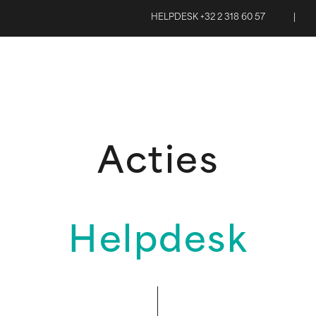
HELPDESK +32 2 318 60 57
|
Acties
Helpdesk