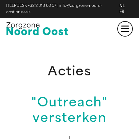
HELPDESK +32 2 318 60 57
|
info@zorgzone-noord-
NL
FR
oost.brussels
Acties
"Outreach"
versterken