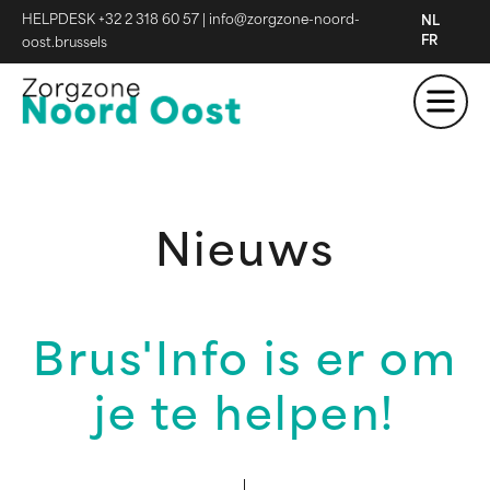
HELPDESK +32 2 318 60 57
|
info@zorgzone-noord-
NL
FR
oost.brussels
Nieuws
Brus'Info is er om
je te helpen!