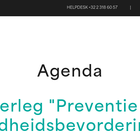
HELPDESK +32 2 318 60 57
|
Agenda
erleg "Preventie
dheidsbevorderi