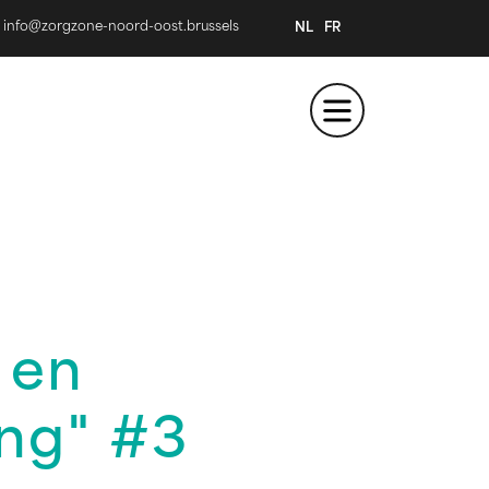
info@zorgzone-noord-oost.brussels
NL
FR
 en
ng" #3