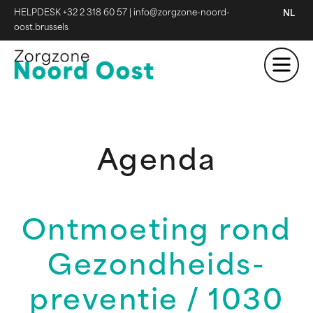
HELPDESK +32 2 318 60 57
|
info@zorgzone-noord-
NL
oost.brussels
Agenda
Ontmoeting rond
Gezondheids-
preventie / 1030