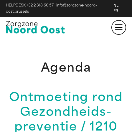
HELPDESK +32 2 318 60 57
|
info@zorgzone-noord-
NL
FR
oost.brussels
Agenda
Ontmoeting rond
Gezondheids-
preventie / 1210