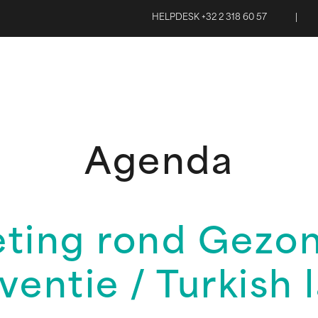
HELPDESK +32 2 318 60 57
|
Agenda
ting rond Gezon
ventie / Turkish 