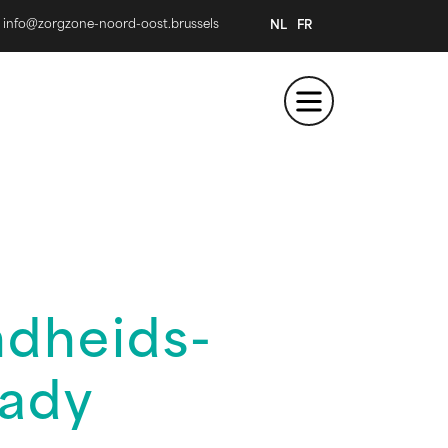
info@zorgzone-noord-oost.brussels
NL
FR
dheids-
lady