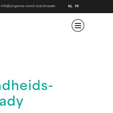
info@zorgzone-noord-oost.brussels
NL
FR
dheids-
lady