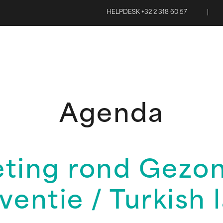
HELPDESK +32 2 318 60 57
|
Agenda
ting rond Gezon
ventie / Turkish 