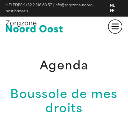
HELPDESK +32 2 318 60 57
|
info@zorgzone-noord-
NL
FR
oost.brussels
Agenda
Boussole de mes
droits