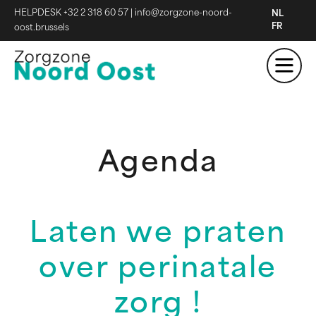
HELPDESK +32 2 318 60 57
|
info@zorgzone-noord-
NL
FR
oost.brussels
Agenda
Laten we praten
over perinatale
zorg !