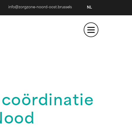
info@zorgzone-noord-oost.brussels
NL
coördinatie
Nood