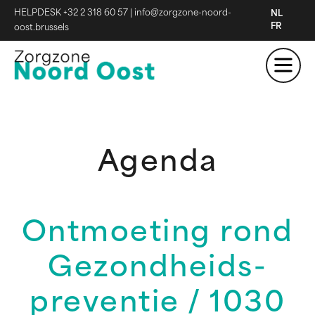
HELPDESK +32 2 318 60 57
|
info@zorgzone-noord-
NL
FR
oost.brussels
Agenda
Ontmoeting rond
Gezondheids-
preventie / 1030