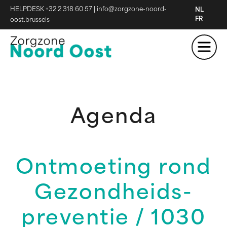
HELPDESK +32 2 318 60 57
|
info@zorgzone-noord-
NL
FR
oost.brussels
Agenda
Ontmoeting rond
Gezondheids-
preventie / 1030