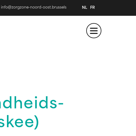
info@zorgzone-noord-oost.brussels
NL
FR
dheids-
skee)