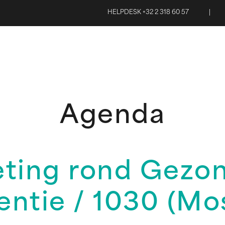
HELPDESK +32 2 318 60 57
|
Agenda
ting rond Gezon
entie / 1030 (Mo