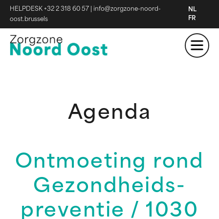
HELPDESK +32 2 318 60 57
|
info@zorgzone-noord-
NL
FR
oost.brussels
Agenda
Ontmoeting rond
Gezondheids-
preventie / 1030