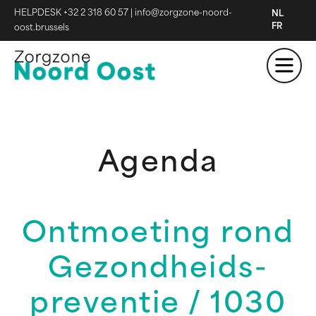
HELPDESK +32 2 318 60 57
|
info@zorgzone-noord-
NL
FR
oost.brussels
Agenda
Ontmoeting rond
Gezondheids-
preventie / 1030