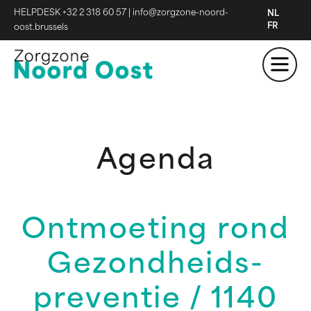
HELPDESK +32 2 318 60 57
|
info@zorgzone-noord-
NL
FR
oost.brussels
Agenda
Ontmoeting rond
Gezondheids-
preventie / 1140