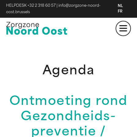
HELPDESK +32 2 318 60 57
|
info@zorgzone-noord-
NL
FR
oost.brussels
Agenda
Ontmoeting rond
Gezondheids-
preventie /