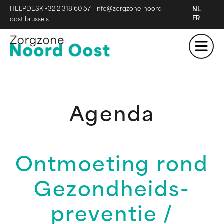
HELPDESK +32 2 318 60 57
|
info@zorgzone-noord-
NL
FR
oost.brussels
Agenda
Ontmoeting rond
Gezondheids-
preventie /