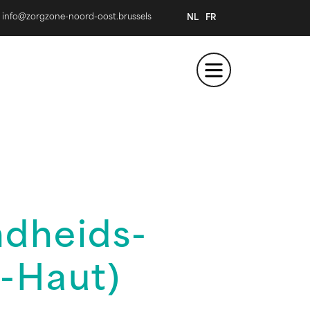
info@zorgzone-noord-oost.brussels
NL
FR
dheids-
à-Haut)