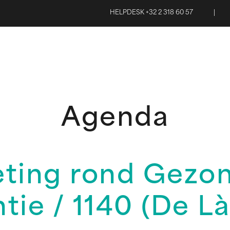
HELPDESK +32 2 318 60 57
|
Agenda
ting rond Gezon
tie / 1140 (De L