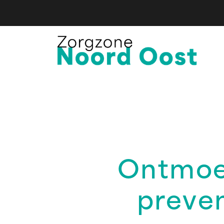
Ontmoe
preven