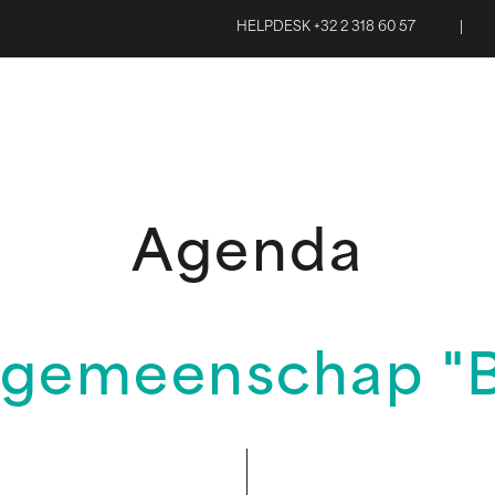
HELPDESK +32 2 318 60 57
|
Agenda
- gemeenschap "