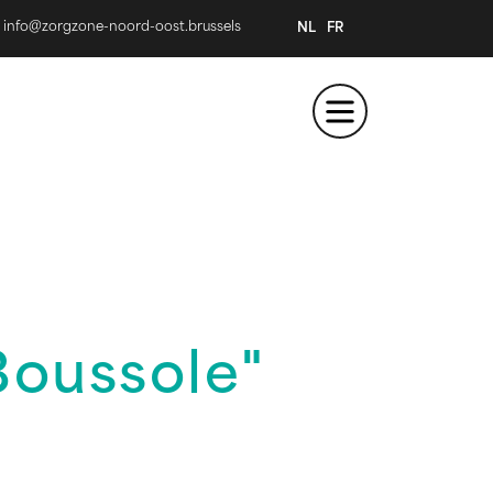
info@zorgzone-noord-oost.brussels
NL
FR
Boussole"