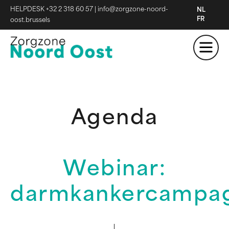
HELPDESK +32 2 318 60 57
|
info@zorgzone-noord-
NL
FR
oost.brussels
Agenda
Webinar:
darmkankercampa