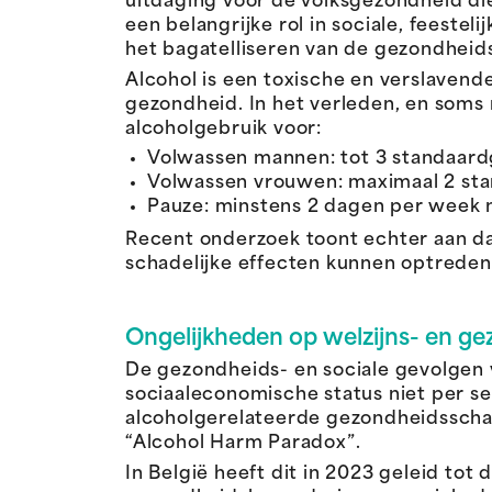
uitdaging voor de volksgezondheid di
een belangrijke rol in sociale, feeste
het bagatelliseren van de gezondheids
Alcohol is een toxische en verslavende
gezondheid. In het verleden, en soms
alcoholgebruik voor:
Volwassen mannen: tot 3 standaardg
Volwassen vrouwen: maximaal 2 sta
Pauze: minstens 2 dagen per week n
Recent onderzoek toont echter aan dat
schadelijke effecten kunnen optreden
Ongelijkheden op welzijns- en g
De gezondheids- en sociale gevolgen v
sociaaleconomische status niet per s
alcoholgerelateerde gezondheidsschad
“Alcohol Harm Paradox”.
In België heeft dit in 2023 geleid tot