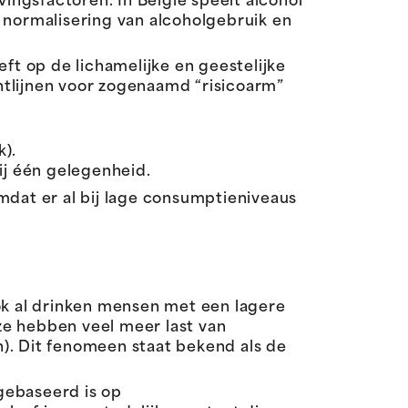
ngsfactoren. In België speelt alcohol
de normalisering van alcoholgebruik en
ft op de lichamelijke en geestelijke
htlijnen voor zogenaamd “risicoarm”
).
ij één gelegenheid.
mdat er al bij lage consumptieniveaus
ok al drinken mensen met een lagere
ze hebben veel meer last van
). Dit fenomeen staat bekend als de
 gebaseerd is op