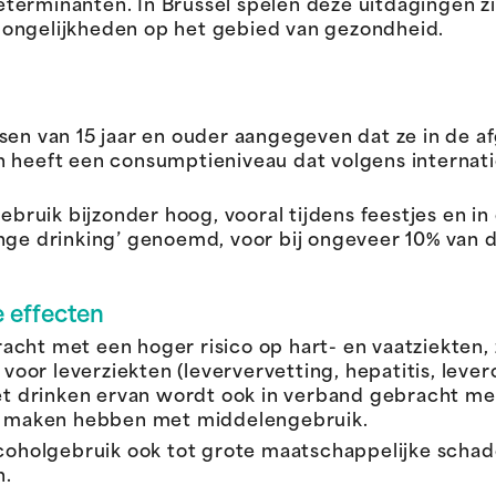
erminanten. In Brussel spelen deze uitdagingen zic
 ongelijkheden op het gebied van gezondheid.
nsen van 15 jaar en ouder aangegeven dat ze in de 
 heeft een consumptieniveau dat volgens internatio
gebruik bijzonder hoog, vooral tijdens feestjes en 
inge drinking’ genoemd, voor bij ongeveer 10% van 
 effecten
cht met een hoger risico op hart- en vaatziekten,
 voor leverziekten (leververvetting, hepatitis, leverc
 drinken ervan wordt ook in verband gebracht me
te maken hebben met middelengebruik.
lcoholgebruik ook tot grote maatschappelijke schad
n.