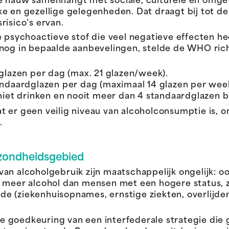
e nauw samenhangt met sociale, culturele en omgevi
lijke en gezellige gelegenheden. Dat draagt bij tot 
risico’s ervan.
 psychoactieve stof die veel negatieve effecten hee
 nog in bepaalde aanbevelingen, stelde de WHO ric
lazen per dag (max. 21 glazen/week).
ndaardglazen per dag (maximaal 14 glazen per week
iet drinken en nooit meer dan 4 standaardglazen b
 er geen veilig niveau van alcoholconsumptie is, o
.
ezondheidsgebied
an alcoholgebruik zijn maatschappelijk ongelijk: o
e meer alcohol dan mensen met een hogere status, 
e (ziekenhuisopnames, ernstige ziekten, overlijden
 de goedkeuring van een interfederale strategie die