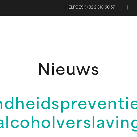
HELPDESK +32 2 318 60 57
|
Nieuws
dheidspreventie 
alcoholverslavin