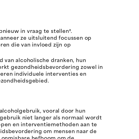
nieuw in vraag te stellen².
anneer ze uitsluitend focussen op
en die van invloed zijn op
d van alcoholische dranken, hun
werkt gezondheidsbevordering zowel in
ren individuele interventies en
gezondheidsgebied.
l alcoholgebruik, vooral door hun
ebruik niet langer als normaal wordt
appen en interventiemethoden aan te
heidsbevordering om mensen naar de
en onmisbare hefboom om de