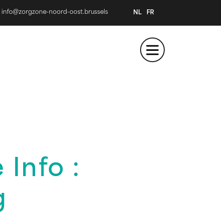
info@zorgzone-noord-oost.brussels
NL
FR
Info :
g