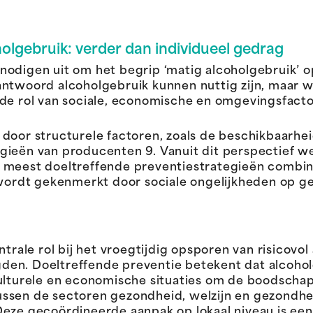
olgebruik: verder dan individueel gedrag
odigen uit om het begrip ‘matig alcoholgebruik’ op
antwoord alcoholgebruik kunnen nuttig zijn, maar w
de rol van sociale, economische en omgevingsfactor
door structurele factoren, zoals de beschikbaarhei
gieën van producenten 9. Vanuit dit perspectief 
 meest doeltreffende preventiestrategieën combine
e wordt gekenmerkt door sociale ongelijkheden op 
ntrale rol bij het vroegtijdig opsporen van risicovo
en. Doeltreffende preventie betekent dat alcoholg
culturele en economische situaties om de boodsch
ussen de sectoren gezondheid, welzijn en gezond
 Deze gecoördineerde aanpak op lokaal niveau is e