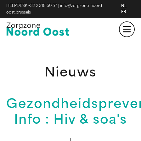
HELPDESK +32 2 318 60 57
|
info@zorgzone-noord-
NL
FR
oost.brussels
Nieuws
Gezondheidspreve
Info : Hiv & soa's