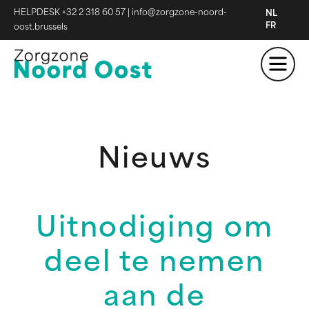
HELPDESK +32 2 318 60 57
|
info@zorgzone-noord-
NL
FR
oost.brussels
Nieuws
Uitnodiging om
deel te nemen
aan de