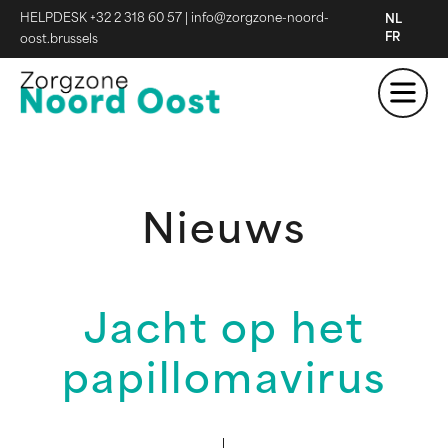
HELPDESK +32 2 318 60 57
|
info@zorgzone-noord-
NL
FR
oost.brussels
Nieuws
Jacht op het
papillomavirus