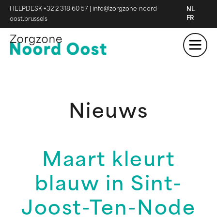
HELPDESK +32 2 318 60 57
|
info@zorgzone-noord-
NL
FR
oost.brussels
Nieuws
Maart kleurt
blauw in Sint-
Joost-Ten-Node