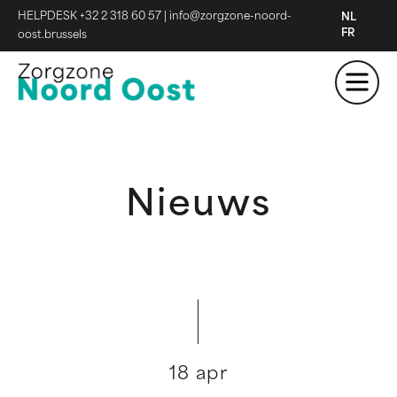
HELPDESK +32 2 318 60 57
|
info@zorgzone-noord-
NL
FR
oost.brussels
Nieuws
18 apr