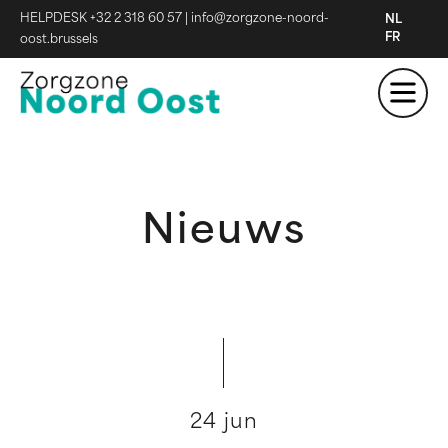
HELPDESK +32 2 318 60 57
|
info@zorgzone-noord-
NL
FR
oost.brussels
Nieuws
24 jun