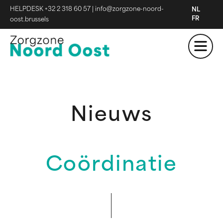
HELPDESK +32 2 318 60 57
|
info@zorgzone-noord-
NL
FR
oost.brussels
Nieuws
Coördinatie