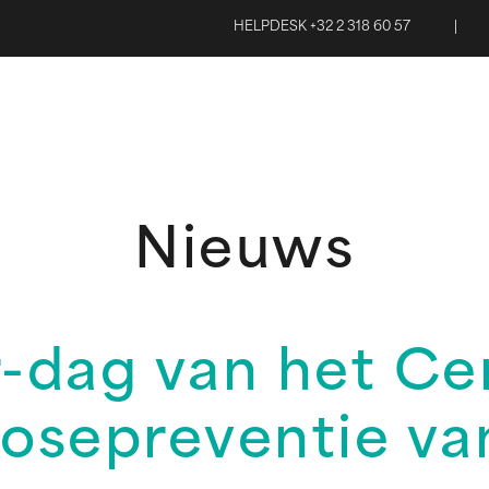
HELPDESK +32 2 318 60 57
|
Nieuws
-dag van het Ce
osepreventie va