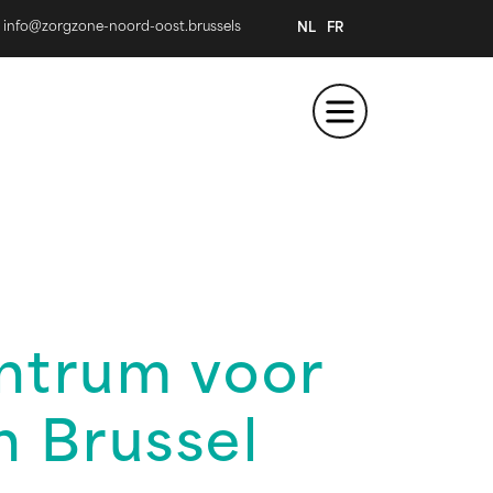
info@zorgzone-noord-oost.brussels
NL
FR
ntrum voor
n Brussel