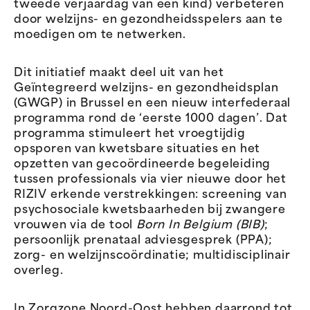
tweede verjaardag van een kind) verbeteren
door welzijns- en gezondheidsspelers aan te
moedigen om te netwerken.
Dit initiatief maakt deel uit van het
Geïntegreerd welzijns- en gezondheidsplan
(GWGP) in Brussel en een nieuw interfederaal
programma rond de ‘eerste 1000 dagen’. Dat
programma stimuleert het vroegtijdig
opsporen van kwetsbare situaties en het
opzetten van gecoördineerde begeleiding
tussen professionals via vier nieuwe door het
RIZIV erkende verstrekkingen: screening van
psychosociale kwetsbaarheden bij zwangere
vrouwen via de tool
Born In Belgium (BIB)
;
persoonlijk prenataal adviesgesprek (PPA);
zorg- en welzijnscoördinatie; multidisciplinair
overleg.
In Zorgzone Noord-Oost hebben daarrond tot