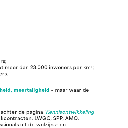
rs;
et meer dan 23.000 inwoners per km²;
ers.
heid, meertaligheid
– maar waar de
achter de pagina ‘
Kennisontwikkeling
wijkcontracten, LWGC, SPP, AMO,
ionals uit de welzijns- en