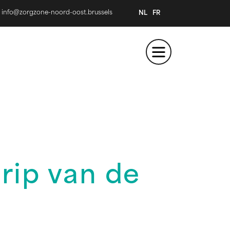
info@zorgzone-noord-oost.brussels
NL
FR
rip van de