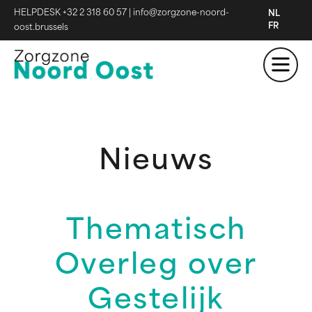
HELPDESK +32 2 318 60 57
|
info@zorgzone-noord-
NL
FR
oost.brussels
Nieuws
Thematisch
Overleg over
Gestelijk