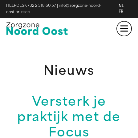
HELPDESK +32 2 318 60 57
|
info@zorgzone-noord-
NL
FR
oost.brussels
Nieuws
Versterk je
praktijk met de
Focus