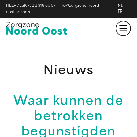
HELPDESK +32 2 318 60 57
|
info@zorgzone-noord-
NL
FR
oost.brussels
Nieuws
Waar kunnen de
betrokken
begunstigden