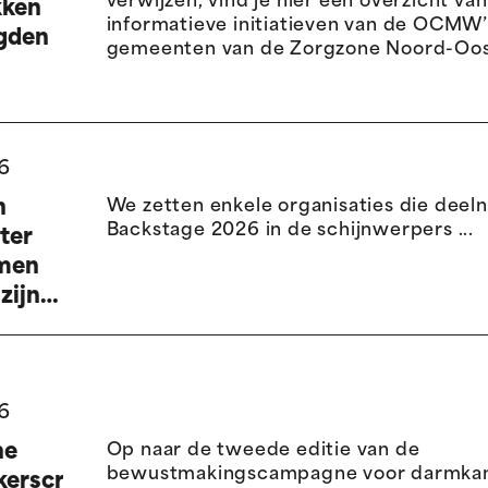
verwijzen, vind je hier een overzicht va
kken
informatieve initiatieven van de OCMW’s
gden
gemeenten van de Zorgzone Noord-Oos
wezen
der
6
n
We zetten enkele organisaties die dee
heidshervorming?
Backstage 2026 in de schijnwerpers ...
hter
men
zijns-
idsdiensten
zone
6
ost
ne
Op naar de tweede editie van de
bewustmakingscampagne voor darmkan
erscreening: