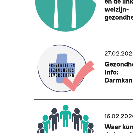
en de lin
welzijn-
gezondhe
27.02.202
Gezondhe
Info:
Darmkan
16.02.202
Waar ku