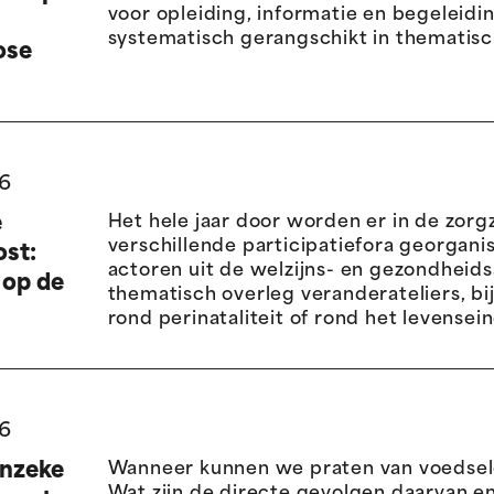
voor opleiding, informatie en begeleidin
systematisch gerangschikt in thematisc
ose
6
e
Het hele jaar door worden er in de zor
verschillende participatiefora georgani
st:
actoren uit de welzijns- en gezondheids
 op de
thematisch overleg veranderateliers, b
rond perinataliteit of rond het levensei
msten
aar
6
nzekerheid
Wanneer kunnen we praten van voedse