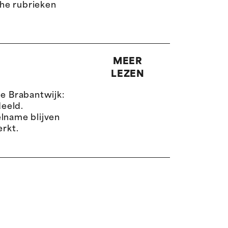
he rubrieken
MEER
LEZEN
de Brabantwijk:
eeld.
elname blijven
rkt.