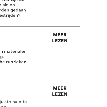
 wat zijn de
iale en
rden gedaan
estrijden?
MEER
LEZEN
an materialen
g,
he rubrieken
MEER
LEZEN
uiste hulp te