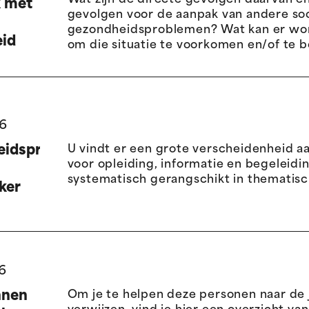
Wat zijn de directe gevolgen daarvan en
k met
gevolgen voor de aanpak van andere soc
gezondheidsproblemen? Wat kan er wo
id
om die situatie te voorkomen en/of te b
6
idspreventie
U vindt er een grote verscheidenheid a
voor opleiding, informatie en begeleidin
systematisch gerangschikt in thematisc
ker
6
nnen
Om je te helpen deze personen naar de j