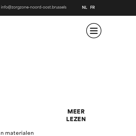
info@zorgzone-noord-oost.brussels
NL
FR
MEER
LEZEN
an materialen