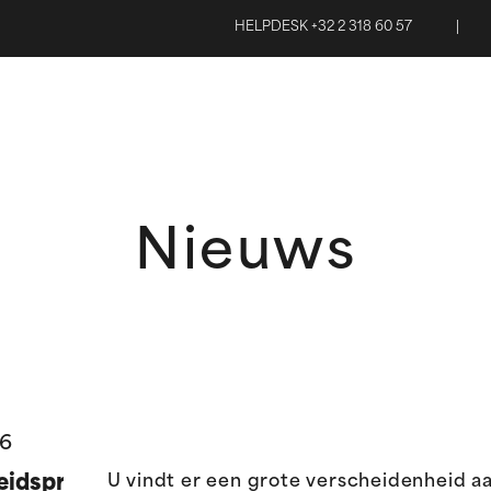
HELPDESK +32 2 318 60 57
|
Nieuws
26
idspreventie
U vindt er een grote verscheidenheid a