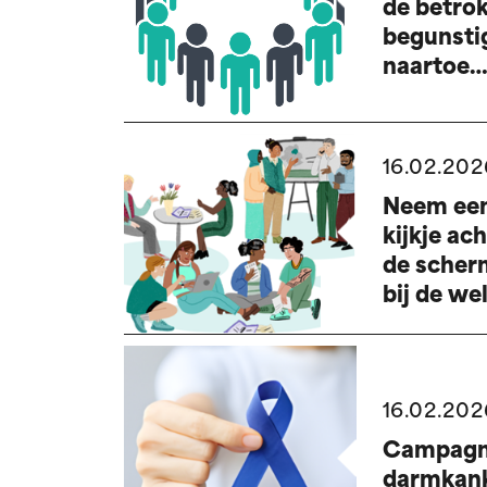
de betro
begunsti
naartoe
worden
doorver
in het ka
16.02.202
van de
Neem ee
werkloos
kijkje ac
de scher
bij de wel
en
gezondhe
van zorg
16.02.202
Noord-O
Campag
darmkank