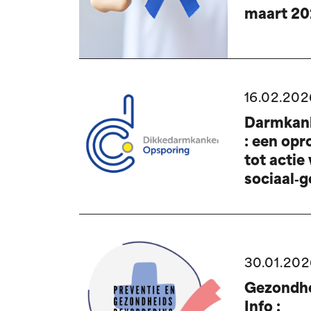
maart 2
16.02.202
Darmkan
: een opr
tot actie
sociaal‑
30.01.202
Gezondhe
Info :