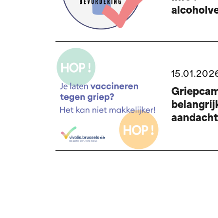
alcoholve
15.01.202
Griepca
belangrij
aandacht