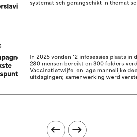
systematisch gerangschikt in thematisc
rslaving
6
mpagne:
In 2025 vonden 12 infosessies plaats in 
280 mensen bereikt en 300 folders verd
kste
Vaccinatietwijfel en lage mannelijke de
spunten
uitdagingen; samenwerking werd verste