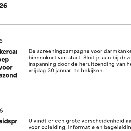
026
6
kercampagne
De screeningcampagne voor darmkanke
binnenkort van start. Sluit je aan bij de
oep
inspanning door de heruitzending van h
 voor
vrijdag 30 januari te bekijken.
gezondheidsprofessionals
6
idspreventie
U vindt er een grote verscheidenheid a
voor opleiding, informatie en begeleidin