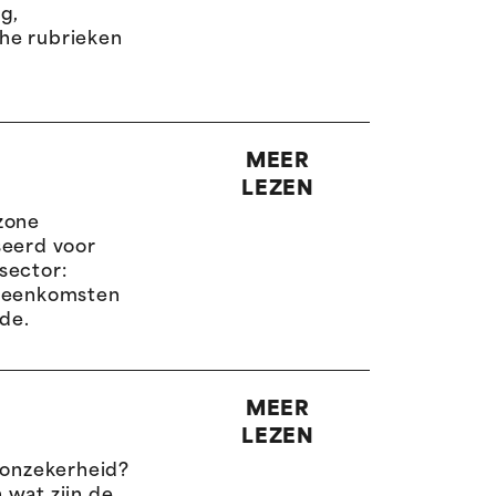
g,
he rubrieken
MEER
LEZEN
gzone
seerd voor
sector:
ijeenkomsten
nde.
MEER
LEZEN
lonzekerheid?