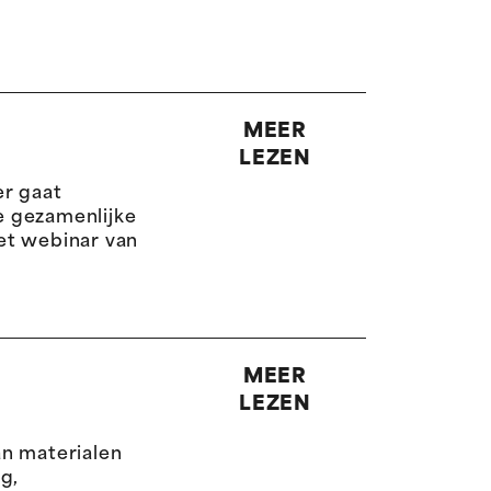
MEER
LEZEN
r gaat
ze gezamenlijke
et webinar van
MEER
LEZEN
an materialen
g,