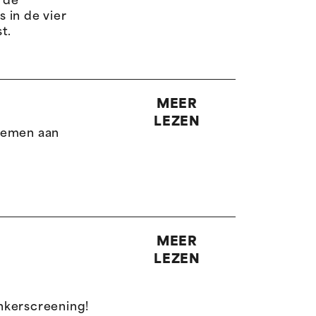
n de
 in de vier
t.
MEER
LEZEN
lnemen aan
MEER
LEZEN
kerscreening!