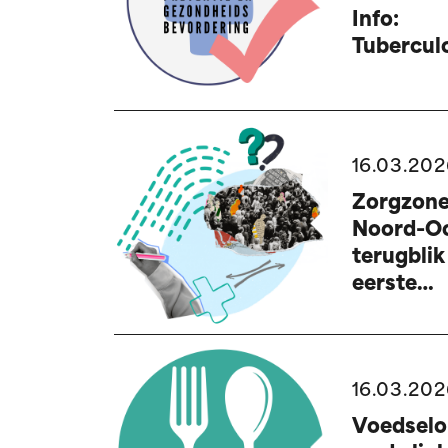
Info:
Tubercul
16.03.202
Zorgzon
Noord-Oo
terugblik
eerste
bijeenko
van het j
16.03.202
Voedselo