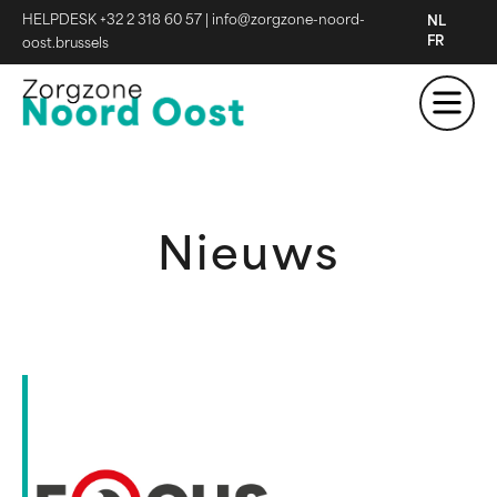
HELPDESK +32 2 318 60 57
|
info@zorgzone-noord-
NL
FR
oost.brussels
Nieuws