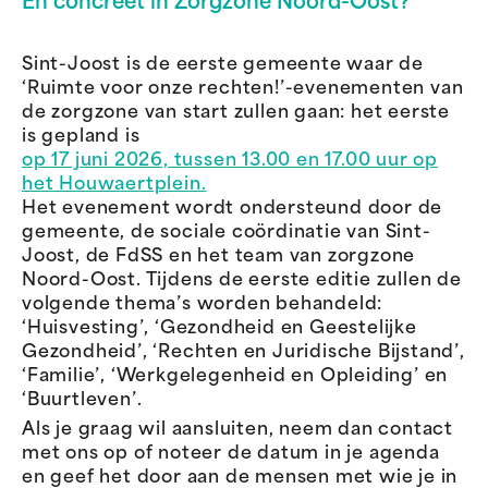
En concreet in Zorgzone Noord-Oost?
Sint-Joost is de eerste gemeente waar de
‘Ruimte voor onze rechten!’-evenementen van
de zorgzone van start zullen gaan: het eerste
is gepland is
op 17 juni 2026, tussen 13.00 en 17.00 uur op
het Houwaertplein.
Het evenement wordt ondersteund door de
gemeente, de sociale coördinatie van Sint-
Joost, de FdSS en het team van zorgzone
Noord-Oost. Tijdens de eerste editie zullen de
volgende thema’s worden behandeld:
‘Huisvesting’, ‘Gezondheid en Geestelijke
Gezondheid’, ‘Rechten en Juridische Bijstand’,
‘Familie’, ‘Werkgelegenheid en Opleiding’ en
‘Buurtleven’.
Als je graag wil aansluiten, neem dan contact
met ons op of noteer de datum in je agenda
en geef het door aan de mensen met wie je in