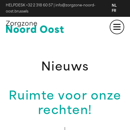
HELPDESK +32 2 318 60 57
|
info@zorgzone-noord-
NL
FR
oost.brussels
Nieuws
Ruimte voor onze
rechten!